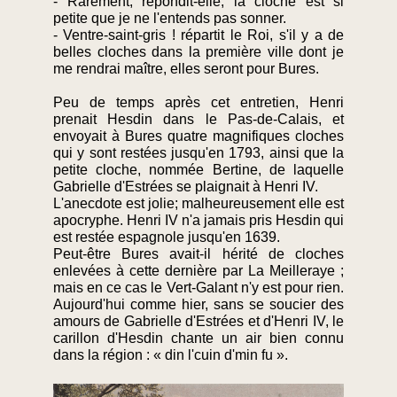
- Rarement, répondit-elle, la cloche est si
petite que je ne l'entends pas sonner.
- Ventre-saint-gris ! répartit le Roi, s'il y a de
belles cloches dans la première ville dont je
me rendrai maître, elles seront pour Bures.
Peu de temps après cet entretien, Henri
prenait Hesdin dans le Pas-de-Calais, et
envoyait à Bures quatre magnifiques cloches
qui y sont restées jusqu'en 1793, ainsi que la
petite cloche, nommée Bertine, de laquelle
Gabrielle d'Estrées se plaignait à Henri IV.
L'anecdote est jolie; malheureusement elle est
apocryphe. Henri IV n'a jamais pris Hesdin qui
est restée espagnole jusqu'en 1639.
Peut-être Bures avait-il hérité de cloches
enlevées à cette dernière par La Meilleraye ;
mais en ce cas le Vert-Galant n'y est pour rien.
Aujourd'hui comme hier, sans se soucier des
amours de Gabrielle d'Estrées et d'Henri IV, le
carillon d'Hesdin chante un air bien connu
dans la région : « din l'cuin d'min fu ».