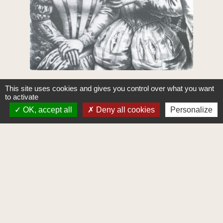
This site uses cookies and gives you control over what you want
to activate
ème
La motte ou butte féodale du XI
siècle
OK, accept all
Deny all cookies
Personalize
! Propriété privée !
Présence d’une motte féodale dans la cour de
l'ancien hôtel du général Desmarets : portait
un château fort mentionné au XIIème. Cette
motte fossoyée à Burettes aurait livrée du
mobilier gallo-romain.