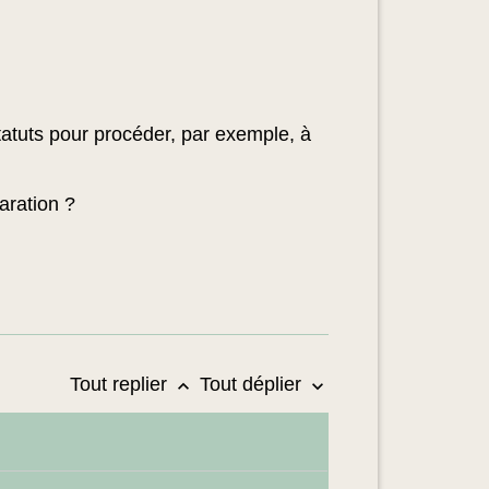
tatuts pour procéder, par exemple, à
aration ?
Tout replier
Tout déplier
keyboard_arrow_up
keyboard_arrow_down