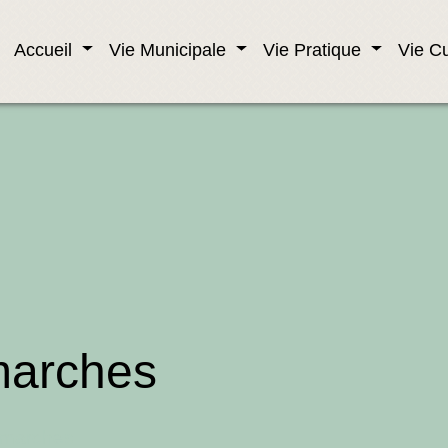
Accueil
Vie Municipale
Vie Pratique
Vie Cu
marches
émarches