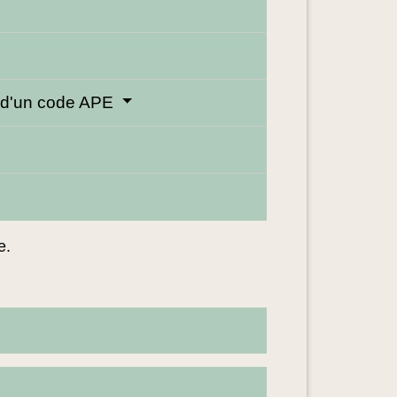
ez d'un code APE
e.