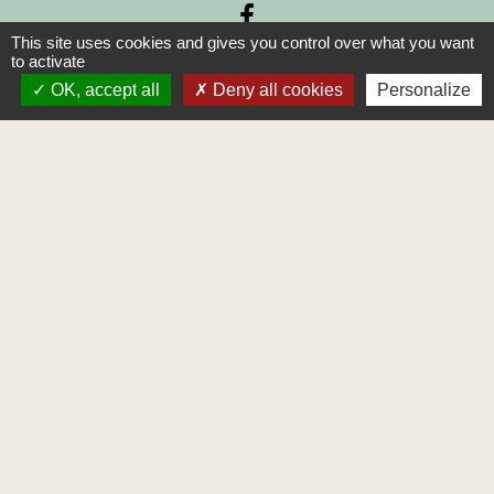
This site uses cookies and gives you control over what you want
to activate
OK, accept all
Deny all cookies
Personalize
Contacts
Commune de Bures-en-Bray
4 Rue du Foyer
76660 Bures-en-Bray - FRANCE
+33 2 35 93 19 09
Contact par formulaire
Horaires d'ouverture :
LUNDI de 10h à 11h30 et MERCREDI de 16h30 à
18h30
-
-
Mentions légales
Politique de confidentialité